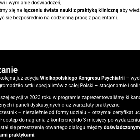
wi i wymianie doświadczeń,
śmy się na
łączeniu świata nauki z praktyką kliniczną
aby wied
yć się bezpośrednio na codzienną pracę z pacjentami.
anie
kolejna już edycja
Wielkopolskiego Kongresu Psychiatrii
– wyda
omadziło setki specjalistów z całej Polski – stacjonarnie i onli
szej edycji w 2023 roku w programie zaprezentowaliśmy kilkana
nych i paneli dyskusyjnych oraz warsztaty praktyczne,
zestnik – niezależnie od formy udziału – otrzymał certyfikat u
ł dostęp do nagrania z konferencji do 3 miesięcy po wydarzeniu
stał się przestrzenią otwartego dialogu między
doświadczonymi
zami praktykami
,