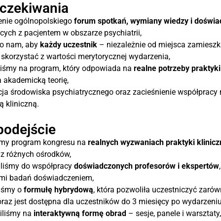
oczekiwania
enie ogólnopolskiego
forum spotkań, wymiany wiedzy i doświ
cych z pacjentem w obszarze psychiatrii,
ło nam, aby
każdy uczestnik
– niezależnie od miejsca zamieszka
skorzystać z wartości merytorycznej wydarzenia,
liśmy na program, który odpowiada na
realne potrzeby praktyki
a akademicką teorię,
cja środowiska psychiatrycznego oraz zacieśnienie współpracy
ą kliniczną.
podejście
śmy program kongresu na
realnych wyzwaniach praktyki klinicz
 z różnych ośrodków,
iliśmy do współpracy
doświadczonych profesorów i ekspertów
mi badań doświadczeniem,
iśmy o
formułę hybrydową
, która pozwoliła uczestniczyć zarówn
oraz jest dostępna dla uczestników do 3 miesięcy po wydarzeniu
iliśmy na
interaktywną formę obrad
– sesje, panele i warsztaty,