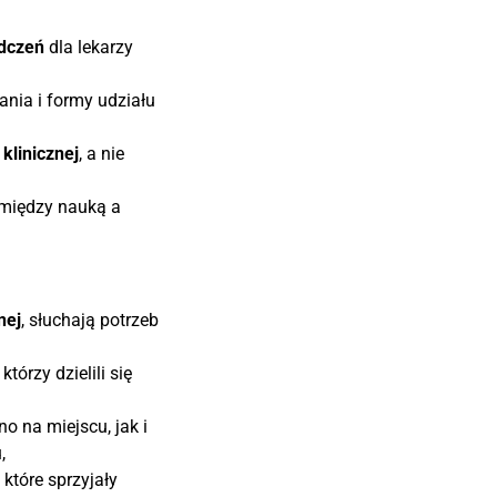
adczeń
dla lekarzy
nia i formy udziału
 klinicznej
, a nie
 między nauką a
nej
, słuchają potrzeb
, którzy dzielili się
o na miejscu, jak i
,
 które sprzyjały