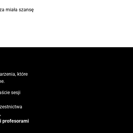
za miała szansę
rzenia, które
ne.
ście sesji
czestnictwa
,
 profesorami