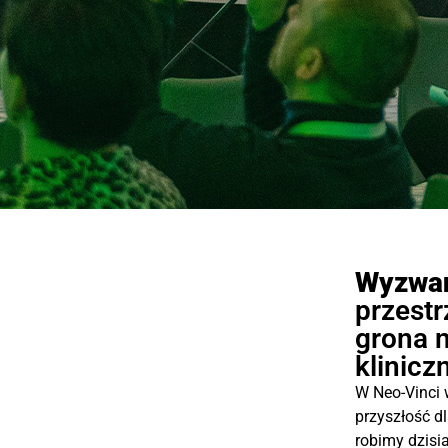
Wyzwan
przestr
grona n
klinicz
W Neo-Vinci 
przyszłość dl
robimy dzisia