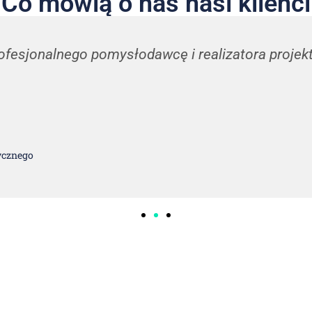
Co mówią o nas nasi klienci
fesjonalnego pomysłodawcę i realizatora proje
ycznego