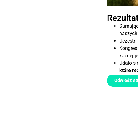
Rezulta
Sumując 
naszych 
Uczestni
Kongres 
każdej j
Udało si
które re
Odwiedź st