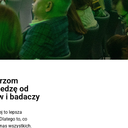
arzom
iedzę od
w i badaczy
j to lepsza
Dlatego to, co
 nas wszystkich.