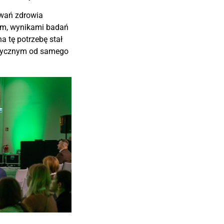
zwań zdrowia
iem, wynikami badań
 tę potrzebę stał
orycznym od samego