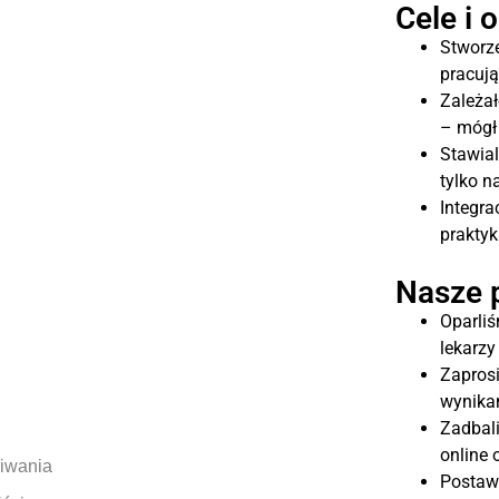
Cele i 
Stworz
pracują
Zależa
– mógł 
Stawia
tylko n
Integra
praktyk
Nasze 
Oparli
lekarzy
Zapros
wynika
Zadbal
online 
kiwania
Postaw