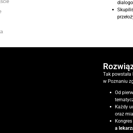
ście
dialogo
Skupili
e
przełoż
ta
Rozwiąz
Tak powstała 
w Poznaniu zgr
Od pierw
tematycz
Każdy uc
oraz mia
Kongres 
a lekar