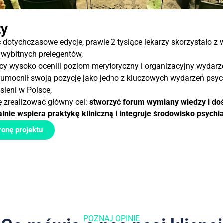
ty
dotychczasowe edycje, prawie 2 tysiące lekarzy skorzystało z 
wybitnych prelegentów,
cy wysoko ocenili poziom merytoryczny i organizacyjny wydarz
umocnił swoją pozycję jako jedno z kluczowych wydarzeń psyc
esieni w Polsce,
ę zrealizować główny cel:
stworzyć forum wymiany wiedzy i do
alnie wspiera praktykę kliniczną i integruje środowisko psychi
ronę projektu
POZNAJ OPINIE