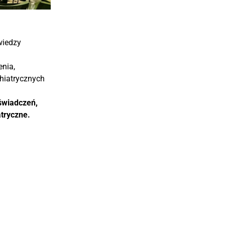
wiedzy
enia,
hiatrycznych
świadczeń,
atryczne.